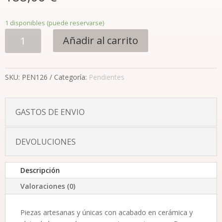
1 disponibles (puede reservarse)
Pendientes
Añadir al carrito
colección
Olivo
hoja
SKU:
PEN126
Categoría:
Pendientes
y
aceituna
plateada
GASTOS DE ENVIO
(pequeños)
cantidad
DEVOLUCIONES
Descripción
Valoraciones (0)
Piezas artesanas y únicas con acabado en cerámica y