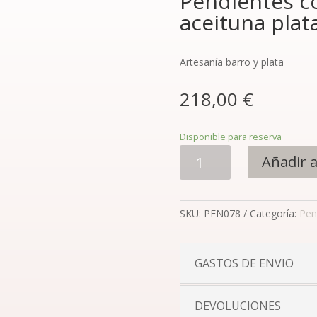
Pendientes co
aceituna plat
Artesanía barro y plata
218,00
€
Disponible para reserva
Pendientes
Añadir a
colección
Olivo
hoja
SKU:
PEN078
Categoría:
Pen
y
aceituna
plata
GASTOS DE ENVIO
(grandes)
cantidad
DEVOLUCIONES