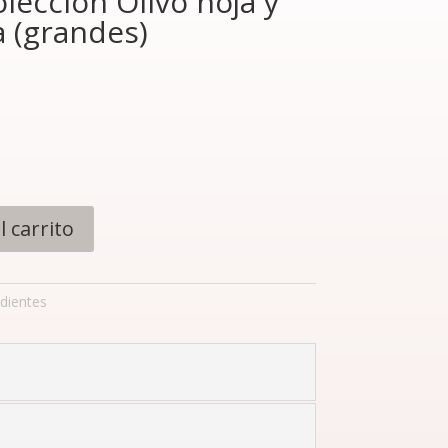
lección Olivo hoja y
a (grandes)
l carrito
dientes