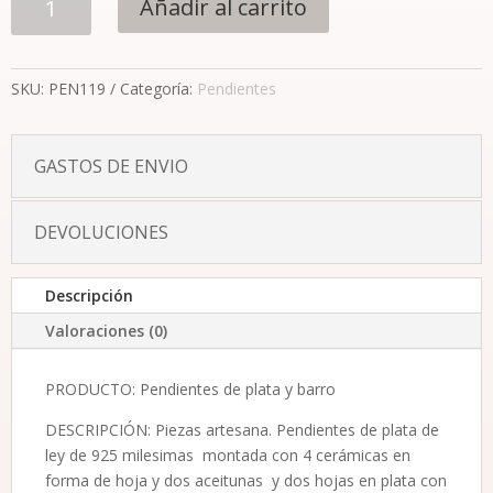
Añadir al carrito
colección
Olivo
hoja
SKU:
PEN119
Categoría:
Pendientes
y
aceituna
plata
GASTOS DE ENVIO
cantidad
DEVOLUCIONES
Descripción
Valoraciones (0)
PRODUCTO: Pendientes de plata y barro
DESCRIPCIÓN: Piezas artesana. Pendientes de plata de
ley de 925 milesimas montada con 4 cerámicas en
forma de hoja y dos aceitunas y dos hojas en plata con