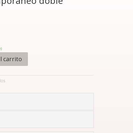
mporáneo doble
)
l carrito
los