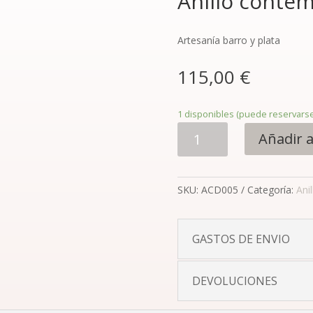
Anillo conte
Artesanía barro y plata
115,00
€
1 disponibles (puede reservarse
Anillo
Añadir a
contemporáneo
doble
cantidad
SKU:
ACD005
Categoría:
Anil
GASTOS DE ENVIO
DEVOLUCIONES