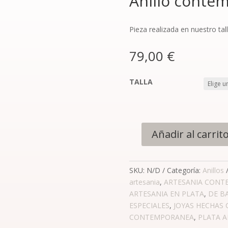
Anillo conte
Pieza realizada en nuestro tal
79,00
€
TALLA
Añadir al carrit
SKU:
N/D
Categoría:
Anillos
artesania
,
ARTESANIA CONT
ARTESANIA EN PLATA
,
DE B
ESPECIALES
,
JOYAS HECHAS
CONTEMPORANEA
,
PLATA A